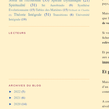
pays,
Spiritualité
(31)
Sri Aurobindo
(9)
Synthèse
Évolutionnaire
(15)
Tables des Matières
(15)
Teilhard de Chardin
Mais
Théorie Intégrale
(51)
Transitions
(8)
Université
(1)
que 
Intégrale
(19)
de v
Si vo
LECTEURS
fich
relèv
Et pe
aux e
impor
Et 
Mais 
ARCHIVES DU BLOG
d’un 
2022
(5)
comme
►
2021
(6)
►
A con
2020
(14)
►
révol