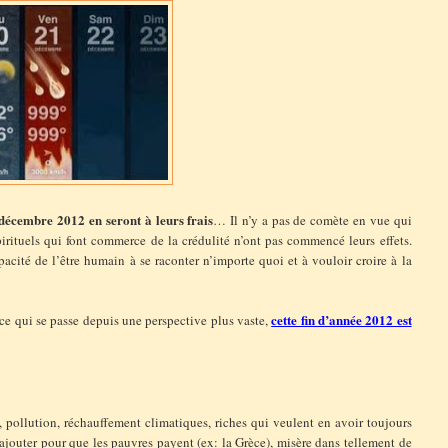
décembre 2012 en seront à leurs frais
… Il n’y a pas de comète en vue qui
spirituels qui font commerce de la crédulité n’ont pas commencé leurs effets.
pacité de l’être humain à se raconter n’importe quoi et à vouloir croire à la
cette fin d’année 2012 est
 ce qui se passe depuis une perspective plus vaste,
es, pollution, réchauffement climatiques, riches qui veulent en avoir toujours
 rajouter pour que les pauvres payent (ex: la Grèce), misère dans tellement de