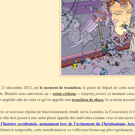
le moment de transition
e 21 décembre 2012, est
, le point de départ de cette no
point critique
e. Bientôt nous arriverons au «
» (
tipping point
), ce moment carac
transition de phase
o-amplifie afin de créer ce qu’on appelle une
, le système passan
est ce nouveau régime de fonctionnement, fondé sur la Lumière, la Conscience et l’A
u’elle doit passer à une autre phase appelle des individus comme vous et moi pour
 l’histoire occidentale, notamment lors de l’avènement du Christianisme, lor
élération temporelle, cette transformation va s’effectuer beaucoup plus rapidement.