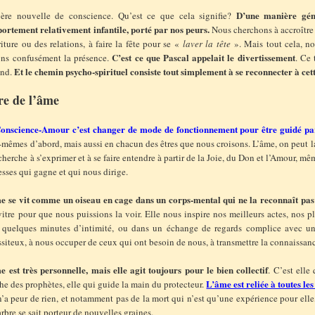
D’une manière géné
ère nouvelle de conscience. Qu’est ce que cela signifie?
ortement relativement infantile, porté par nos peurs.
Nous cherchons à accroître 
iture ou des relations, à faire la fête pour se «
laver la tête
». Mais tout cela, no
C’est ce que Pascal appelait le divertissement
ons confusément la présence.
. Ce 
Et le chemin psycho-spirituel consiste tout simplement à se reconnecter à cet
ond.
re de l’âme
onscience-Amour c’est changer de mode de fonctionnement pour être guidé par
-mêmes d’abord, mais aussi en chacun des êtres que nous croisons. L’âme, on peut 
cherche à s’exprimer et à se faire entendre à partir de la Joie, du Don et l’Amour, mêm
esses qui gagne et qui nous dirige.
e se vit comme un oiseau en cage dans un corps-mental qui ne la reconnaît pas
itre pour que nous puissions la voir. Elle nous inspire nos meilleurs actes, nos pl
 quelques minutes d’intimité, ou dans un échange de regards complice avec un(
siteux, à nous occuper de ceux qui ont besoin de nous, à transmettre la connaissance
e est très personnelle, mais elle agit toujours pour le bien collectif
. C’est elle
L’âme est reliée à toutes le
e des prophètes, elle qui guide la main du protecteur.
n’a peur de rien, et notamment pas de la mort qui n’est qu’une expérience pour elle,
arbre se sait porteur de nouvelles graines.