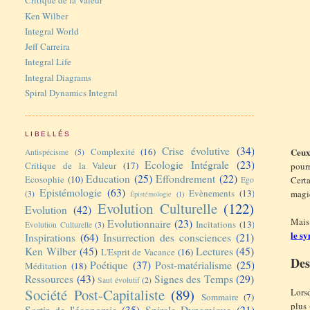
Critique de la Valeur
Ken Wilber
Integral World
Jeff Carreira
Integral Life
Integral Diagrams
Spiral Dynamics Integral
LIBELLÉS
Crise évolutive
(34)
Complexité
(16)
Ceux
Antispécisme
(5)
Ecologie Intégrale
(23)
Critique de la Valeur
(17)
pourr
Education
(25)
Effondrement
(22)
Ecosophie
(10)
Certa
Ego
Epistémologie
(63)
Evènements
(13)
magi
(3)
Épistémologie
(1)
Evolution Culturelle
(122)
Evolution
(42)
Mais 
Evolutionnaire
(23)
Incitations
(13)
Évolution Culturelle
(3)
le s
Inspirations
(64)
Insurrection des consciences
(21)
Ken Wilber
(45)
Lectures
(45)
L'Esprit de Vacance
(16)
Des
Poétique
(37)
Post-matérialisme
(25)
Méditation
(18)
Ressources
(43)
Signes des Temps
(29)
Saut évolutif
(2)
Société Post-Capitaliste
(89)
Lorsq
Sommaire
(7)
plus 
Sortir de l'économie
(35)
Spirale Dynamique
(21)