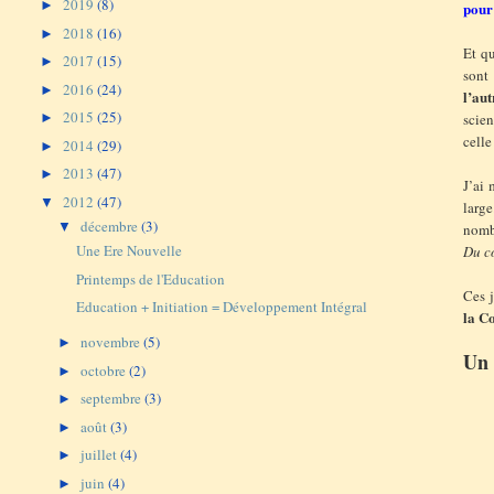
2019
(8)
►
pour
2018
(16)
►
Et qu
2017
(15)
►
sont 
2016
(24)
►
l’au
2015
(25)
scien
►
celle
2014
(29)
►
2013
(47)
►
J’ai
2012
(47)
▼
larg
décembre
(3)
▼
nomb
Une Ere Nouvelle
Du co
Printemps de l'Education
Ces j
Education + Initiation = Développement Intégral
la C
novembre
(5)
►
Un 
octobre
(2)
►
septembre
(3)
►
août
(3)
►
juillet
(4)
►
juin
(4)
►