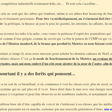
 compétition industrielle totalement folle, etc… Et tout cela s’accélère…
 cela ne sont que des arbres qui tombent, même si ces arbres font beaucoup de bru
Pour être vu médiatiquement, un événement doit être vi
les événements percutants.
oir
: la politique, la finance au jour le jour, les guerres, les attentats, les affaires, les
us écoutez les infos à la radio, vous verrez la petitesse d’esprit des journalistes qu
ent comme d’une guigne, comme de savoir qui va être le patron de l’UMP ou qui va
e de l’illusion standard, de la brume que produit la Matrice en nous faisant croir
ndant ce temps là, nous nous stressons pour acheter les derniers cadeaux de Noël, a
le mode de fonctionnement de la Matrice,
un système de
nfants chinois. C’est ça
tantes, mais qui nous endort d’un côté pour ajouter de la peur de l’autre, afin de
pourtant il y a des forêts qui poussent...
si on sort de ce brouillard, si on commence à voir les choses avec plus de recul, 
système qui ne sait plus où il va et fonce droit dans le mur avec une énergie inc
nce à s’exprimer et peut être observée en de nombreux endroits, et notamment sur 
dition bien sûr d’être capable de voir et de s’intéresser à ces choses que les médi
une m
ution puissante est en marche, soutenue par une nouvelle génération d’êtres,