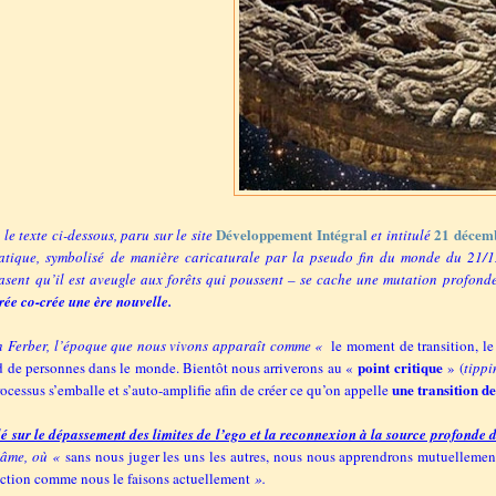
Développement Intégral
21 décemb
le texte ci-dessous, paru sur le site
et intitulé
atique, symbolisé de manière caricaturale par la pseudo fin du monde du 21/12
rasent qu’il est aveugle aux forêts qui poussent – se cache une mutation profond
rée co-crée une ère nouvelle.
n Ferber, l’époque que nous vivons apparaît comme «
le moment de transition, le 
point critique
d de personnes dans le monde. Bientôt nous arriverons au «
» (
tippi
une transition d
ocessus s’emballe et s’auto-amplifie afin de créer ce qu’on appelle
 sur le dépassement des limites de l’ego et la reconnexion à la source profonde d
'âme, où «
sans nous juger les uns les autres, nous nous apprendrons mutuellement 
ection comme nous le faisons actuellement
».