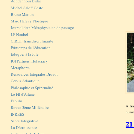
Adbdennour Bidar
Michel Saloff Coste
Bruno Marion
Marc Halévy. Noétique
Journal d'un Métaphysicien de passage
J.F Noubel
CIRET Transdisciplinarité
Printemps de l'éducation
Eduquer à la Joie
IGI Partners. Holacracy
Metaphorm
Ressources Intégrales Drouot
Cervis Atlantique
Philosophie et Spiritualité
Le Fil d'Ariane
Fabulo
A tr
Revue 3ème Millénaire
huma
INREES
Santé Intégrative
21
La Décroissance