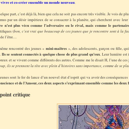
 vivre et co-créer ensemble un monde nouveau
.
elque part, c’est déjà là, bien que cela ne soit pas encore très visible. Je vois de p
mus par un désir impérieux de se consacrer à la planète, qui cherchent avec leur 
tre n’est plus vécu comme l’adversaire ou le rival, mais comme le partenair
tifiques (
bon, c’est vrai que beaucoup de ces jeunes que je rencontre sont à la fa
 de l’être…
mini-maîtres
 même rencontré des jeunes «
», des adolescents, garçon ou fille, qu
Ils se sentent connectés à quelque chose de plus grand qu’eux
e.
. Leur lumière est 
reux et se vivent comme différents des autres. Comme me le disait H, l’une de ces
up, ils se prennent la tête avec plein d’histoires sans importance, comme de se pla
eunes sont le fer de lance d’un nouvel état d’esprit qui va avoir des conséquence
onscience et de l’Amour, ces deux aspects s’exprimant ensemble comme les deux 
point critique