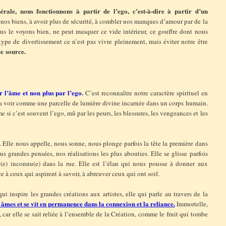
rale, nous fonctionnons à partir de l’ego, c’est-à-dire à partir d’un
nos biens, à avoir plus de sécurité, à combler nos manques d’amour par de la
us le voyons bien, ne peut masquer ce vide intérieur, ce gouffre dont nous
type de divertissement ce n’est pas vivre pleinement, mais éviter notre être
te source.
 l’âme et non plus par l’ego
.
C’est reconnaître notre caractère spirituel en
la voir comme une parcelle de lumière divine incarnée dans un corps humain.
e si c’est souvent l’ego, mû par les peurs, les blessures, les vengeances et les
. Elle nous appelle, nous sonne, nous plonge parfois la tête la première dans
us grandes pensées, nos réalisations les plus abouties. Elle se glisse parfois
e) inconnu(e) dans la rue. Elle est l’élan qui nous pousse à donner aux
 à ceux qui aspirent à savoir, à abreuver ceux qui ont soif.
 qui inspire les grandes créations aux artistes, elle qui parle au travers de la
s âmes et se vit en permanence dans la connexion et la reliance.
Immortelle,
 car elle se sait reliée à l’ensemble de la Création, comme le fruit qui tombe