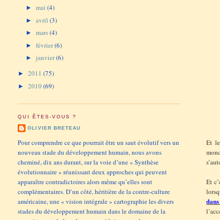
mai
(4)
►
avril
(3)
►
mars
(4)
►
février
(6)
►
janvier
(6)
►
2011
(75)
►
2010
(69)
►
QUI ÊTES-VOUS ?
OLIVIER BRETEAU
Pour comprendre ce que pourrait être un saut évolutif vers un
Et l
nouveau stade du développement humain, nous avons
mond
cheminé, dix ans durant, sur la voie d’une « Synthèse
s’aut
évolutionnaire » réunissant deux approches qui peuvent
apparaître contradictoires alors même qu’elles sont
Et c’
complémentaires. D’un côté, héritière de la contre-culture
lorsq
dans
américaine, une « vision intégrale » cartographie les divers
stades du développement humain dans le domaine de la
l’acc