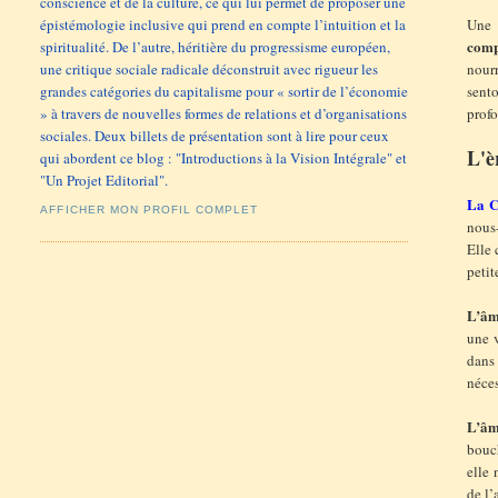
conscience et de la culture, ce qui lui permet de proposer une
épistémologie inclusive qui prend en compte l’intuition et la
Une 
comp
spiritualité. De l’autre, héritière du progressisme européen,
une critique sociale radicale déconstruit avec rigueur les
nourr
grandes catégories du capitalisme pour « sortir de l’économie
sent
» à travers de nouvelles formes de relations et d’organisations
prof
sociales. Deux billets de présentation sont à lire pour ceux
L'è
qui abordent ce blog : "Introductions à la Vision Intégrale" et
"Un Projet Editorial".
La C
AFFICHER MON PROFIL COMPLET
nous
Elle 
petit
L’âm
une v
dans
néces
L’âm
bouch
elle 
de l’