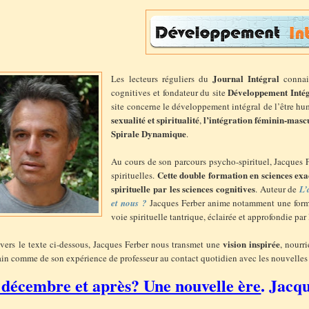
Journal Intégral
Les lecteurs réguliers du
connai
Développement Inté
cognitives et fondateur du site
site concerne le développement intégral de l’être huma
sexualité et spiritualité
l’intégration féminin-masc
,
Spirale Dynamique
.
Au cours de son parcours psycho-spirituel, Jacques Fe
Cette double formation en sciences exac
spirituelles.
spirituelle par les sciences cognitives
. Auteur de
L’
et nous ?
Jacques Ferber anime notamment une for
voie spirituelle tantrique, éclairée et approfondie par
vision inspirée
avers le texte ci-dessous, Jacques Ferber nous transmet une
, nourr
in comme de son expérience de professeur au contact quotidien avec les nouvelles
 décembre et après? Une nouvelle ère
. Jacq