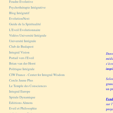
Foudre Evolutive
Psychothérapie Intégrative
Blog Intégratif
EvolutionNext
Guide de la Spiritualité
L'Eveil Evolutionnaire
Vidéos Université Intégrale
Université Intégrale
Club de Budapest
Integral Vision
Dans 
Portail vers l'Eveil
médi
Brian van der Horst
s’éc
inspi
Politique Intégrale
CIW France - Center for Integral Wisdom
Selo
Cercle Jaune Plus
gran
Le Temple des Consciences
un pr
Integral Europe
Spirale Dynamique
Fondé
Ediitions Almora
sur l
Eveil et Philosophie
proj