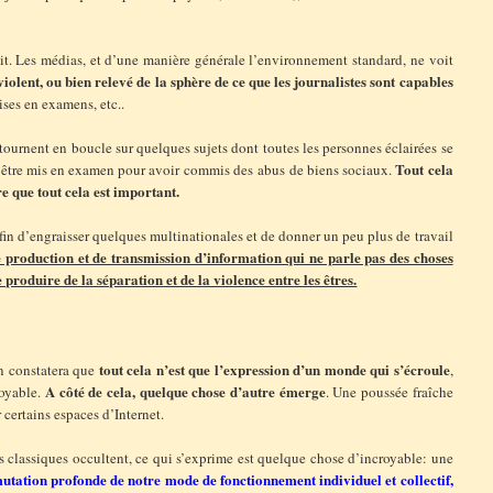
it. Les médias, et d’une manière générale l’environnement standard, ne voit
olent, ou bien relevé de la sphère de ce que les journalistes sont capables
 mises en examens, etc..
i tournent en boucle sur quelques sujets dont toutes les personnes éclairées se
Tout cela
 être mis en examen pour avoir commis des abus de biens sociaux.
e que tout cela est important.
fin d’engraisser quelques multinationales et de donner un peu plus de travail
 production et de transmission d’information qui ne parle pas des choses
 produire de la séparation et de la violence entre les êtres.
tout cela n’est que l’expression d’un monde qui s’écroule
on constatera que
,
A côté de cela, quelque chose d’autre émerge
royable.
. Une poussée fraîche
certains espaces d’Internet.
as classiques occultent, ce qui s’exprime est quelque chose d’incroyable: une
utation profonde de notre mode de fonctionnement individuel et collectif,