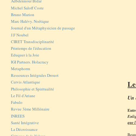
Adbdennour Bidar
Michel Saloff Coste
Bruno Marion
Marc Halévy. Noétique
Journal d'un Métaphysicien de passage
J.F Noubel
CIRET Transdisciplinarité
Printemps de l'éducation
Eduquer à la Joie
IGI Partners. Holacracy
Metaphorm
Ressources Intégrales Drouot
Le
Cervis Atlantique
Philosophie et Spiritualité
Le Fil d'Ariane
Un 
Fabulo
Revue 3ème Millénaire
Entr
INREES
Enli
que 
Santé Intégrative
La Décroissance
Beau