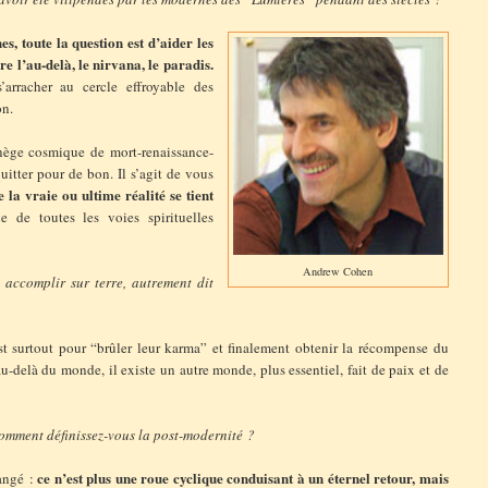
s, toute la question est d’aider les
 l’au-delà, le nirvana, le paradis.
’arracher au cercle effroyable des
on.
anège cosmique de mort-renaissance-
uitter pour de bon. Il s’agit de vous
 la vraie ou ultime réalité se tient
le de toutes les voies spirituelles
Andrew Cohen
accomplir sur terre, autrement dit
est surtout pour “brûler leur karma” et finalement obtenir la récompense du
u-delà du monde, il existe un autre monde, plus essentiel, fait de paix et de
comment définissez-vous la post-modernité ?
ce n’est plus une roue cyclique conduisant à un éternel retour, mais
angé :