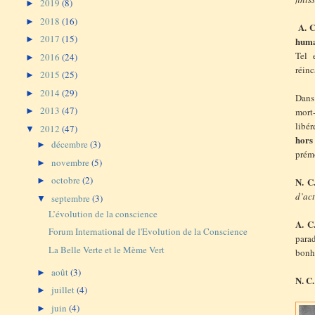
2019
(8)
►
2018
(16)
►
A. C
2017
(15)
►
huma
Tel 
2016
(24)
►
réinc
2015
(25)
►
2014
(29)
►
Dans
2013
(47)
mort-
►
libé
2012
(47)
▼
hors
décembre
(3)
►
prém
novembre
(5)
►
octobre
(2)
►
N. C
d’ac
septembre
(3)
▼
L’évolution de la conscience
A. C.
Forum International de l'Evolution de la Conscience
parad
La Belle Verte et le Mème Vert
bonhe
août
(3)
►
N. C.
juillet
(4)
►
juin
(4)
►