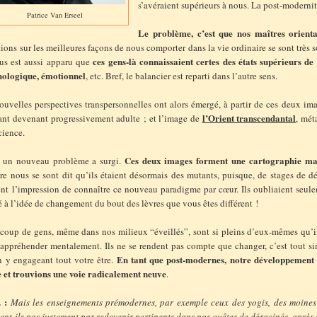
s’avéraient supérieurs à nous. La post-modern
Patrice Van Erseel
Le problème, c’est que nos maîtres orient
ions sur les meilleures façons de nous comporter dans la vie ordinaire se sont trè
ces gens-là connaissaient certes des états supérieurs d
ous est aussi apparu que
hologique, émotionnel
, etc. Bref, le balancier est reparti dans l’autre sens.
ouvelles perspectives transpersonnelles ont alors émergé, à partir de ces deux i
l’Orient transcendantal
fant devenant progressivement adulte ; et l’image de
, mét
cience.
Ces deux images forment une cartographie mag
 un nouveau problème a surgi.
tre nous se sont dit qu’ils étaient désormais des mutants, puisque, de stages de 
ent l’impression de connaître ce nouveau paradigme par cœur. Ils oubliaient seu
 à l’idée de changement du bout des lèvres que vous êtes différent !
coup de gens, même dans nos milieux “éveillés”, sont si pleins d’eux-mêmes qu’il
 appréhender mentalement. Ils ne se rendent pas compte que changer, c’est tout s
En tant que post-modernes, notre développement p
n y engageant tout votre être.
e et trouvions une voie radicalement neuve
.
 :
Mais les enseignements prémodernes, par exemple ceux des yogis, des moines 
sent-ils pas justement par redevenir pertinents dans nos quêtes de déracinés, aprè