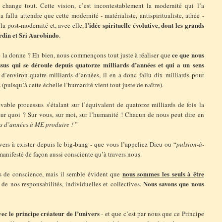
a change tout. Cette vision, c’est incontestablement la modernité qui l’a
 fallu attendre que cette modernité - matérialiste, antispiritualiste, athée -
l’idée spirituelle évolutive, dont les grands
la post-modernité et, avec elle,
rdin
et Sri Aurobindo
.
ce que nous
e la donne ? Eh bien, nous commençons tout juste à réaliser que
sus qui se déroule depuis quatorze milliards d’années et qui a un sens
t d’environ quatre milliards d’années, il en a donc fallu dix milliards pour
 (puisqu’à cette échelle l’humanité vient tout juste de naître).
able processus s’étalant sur l’équivalent de quatorze milliards de fois la
 sur quoi ? Sur vous, sur moi, sur l’humanité ! Chacun de nous peut dire en
rds d’années à ME produire !
”
ers à exister depuis le big-bang - que vous l’appeliez Dieu ou “
pulsion-à-
 manifesté de façon aussi consciente qu’à travers nous.
nous sommes les seuls à être
es de conscience, mais il semble évident que
Nous savons que nous
, de nos responsabilités, individuelles et collectives.
c le principe créateur de l’univers
- et que c’est par nous que ce Principe