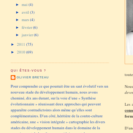
mai
(4)
►
avril
(3)
►
mars
(4)
►
février
(6)
►
janvier
(6)
►
2011
(75)
►
2010
(69)
►
QUI ÊTES-VOUS ?
toute
OLIVIER BRETEAU
Pour comprendre ce que pourrait être un saut évolutif vers un
Nous
nouveau stade du développement humain, nous avons
deve
cheminé, dix ans durant, sur la voie d’une « Synthèse
évolutionnaire » réunissant deux approches qui peuvent
Les 
apparaître contradictoires alors même qu’elles sont
cons
complémentaires. D’un côté, héritière de la contre-culture
form
américaine, une « vision intégrale » cartographie les divers
stades du développement humain dans le domaine de la
D’une