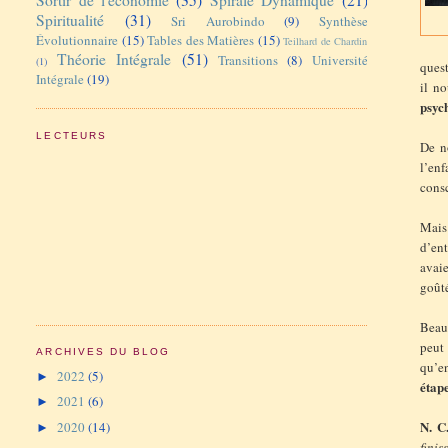
Spiritualité
(31)
Sri Aurobindo
(9)
Synthèse
Évolutionnaire
(15)
Tables des Matières
(15)
Teilhard de Chardin
Théorie Intégrale
(51)
Transitions
(8)
Université
(1)
quest
Intégrale
(19)
il n
psyc
LECTEURS
De n
l’en
cons
Mais
d’en
avai
goûté
Beau
peut
ARCHIVES DU BLOG
qu’e
2022
(5)
►
étap
2021
(6)
►
N. C.
2020
(14)
►
finis