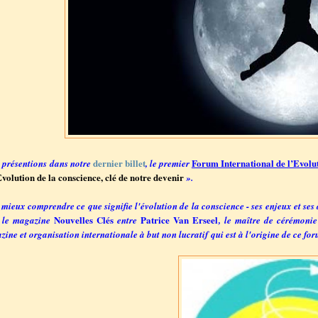
dernier billet
Forum International de l’Evolu
 présentions dans notre
, le premier
volution de la conscience, clé de notre devenir
».
mieux comprendre ce que signifie l'évolution de la conscience - ses enjeux et ses 
Nouvelles Clés
Patrice Van Erseel
 le magazine
entre
, le maître de cérémonie
ine et organisation internationale à but non lucratif qui est à l'origine de ce fo