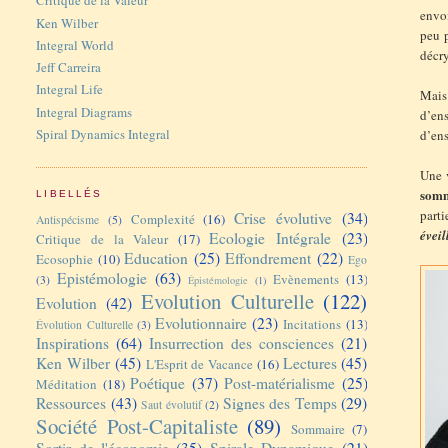
Critique de la Valeur
envo
Ken Wilber
peu 
Integral World
décr
Jeff Carreira
Integral Life
Mais
Integral Diagrams
d’ens
Spiral Dynamics Integral
d’en
Une v
somm
LIBELLÉS
parti
Crise évolutive
(34)
Complexité
(16)
Antispécisme
(5)
éveil
Ecologie Intégrale
(23)
Critique de la Valeur
(17)
Education
(25)
Effondrement
(22)
Ecosophie
(10)
Ego
Epistémologie
(63)
Evènements
(13)
(3)
Épistémologie
(1)
Evolution Culturelle
(122)
Evolution
(42)
Evolutionnaire
(23)
Incitations
(13)
Évolution Culturelle
(3)
Inspirations
(64)
Insurrection des consciences
(21)
Ken Wilber
(45)
Lectures
(45)
L'Esprit de Vacance
(16)
Poétique
(37)
Post-matérialisme
(25)
Méditation
(18)
Ressources
(43)
Signes des Temps
(29)
Saut évolutif
(2)
Société Post-Capitaliste
(89)
Sommaire
(7)
Sortir de l'économie
(35)
Spirale Dynamique
(21)