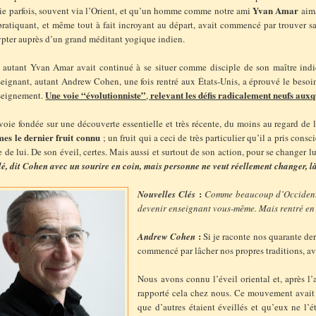
Yvan Amar
ie parfois, souvent via l’Orient, et qu’un homme comme notre ami
aima
pratiquant, et même tout à fait incroyant au départ, avait commencé par trouver s
ypter auprès d’un grand méditant yogique indien.
 autant Yvan Amar avait continué à se situer comme disciple de son maître indien
eignant, autant Andrew Cohen, une fois rentré aux États-Unis, a éprouvé le besoin 
Une voie “évolutionniste”
relevant les défis radicalement neufs auxq
seignement.
,
oie fondée sur une découverte essentielle et très récente, du moins au regard de l
es le dernier fruit connu
; un fruit qui a ceci de très particulier qu’il a pris con
e de lui. De son éveil, certes. Mais aussi et surtout de son action, pour se changer l
lé, dit Cohen avec un sourire en coin, mais personne ne veut réellement changer, là
:
Nouvelles Clés
Comme beaucoup d’Occidenta
devenir enseignant vous-même. Mais rentré en 
:
Andrew Cohen
Si je raconte nos quarante der
commencé par lâcher nos propres traditions, av
Nous avons connu l’éveil oriental et, après l
rapporté cela chez nous. Ce mouvement avait 
que d’autres étaient éveillés et qu’eux ne l’