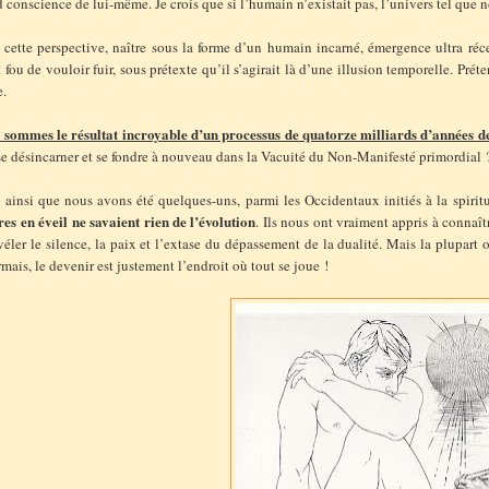
 conscience de lui-même. Je crois que si l’humain n’existait pas, l’univers tel que 
 cette perspective, naître sous la forme d’un humain incarné, émergence ultra réc
t fou de vouloir fuir, sous prétexte qu’il s’agirait là d’une illusion temporelle. Pré
e.
 sommes le résultat incroyable d’un processus de quatorze milliards d’années d
se désincarner et se fondre à nouveau dans la Vacuité du Non-Manifesté primordial ? 
 ainsi que nous avons été quelques-uns, parmi les Occidentaux initiés à la spiritu
es en éveil ne savaient rien de l’évolution
. Ils nous ont vraiment appris à connaî
véler le silence, la paix et l’extase du dépassement de la dualité. Mais la plupart
mais, le devenir est justement l’endroit où tout se joue !