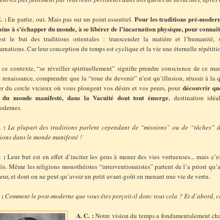
. :
Pour les traditions pré-moderne
En partie, oui. Mais pas sur un point essentiel.
ins à s’échapper du monde, à se libérer de l’incarnation physique, pour connaître
est le but des traditions orientales : transcender la matière et l’humanité, s
arnations. Car leur conception du temps est cyclique et la vie une éternelle répétiti
 ce contexte, “se réveiller spirituellement” signifie prendre conscience de ce m
 renaissance, comprendre que la “roue du devenir” n’est qu’illusion, réussir à la q
découvrir que
rer du cercle vicieux où vous plongent vos désirs et vos peurs, pour
 du monde manifesté, dans la Vacuité dont tout émerge
, destination idéa
odernes.
. :
La plupart des traditions parlent cependant de “missions” ou de “tâches” à 
tions dans le monde manifesté !
 :
Leur but est en effet d’inciter les gens à mener des vies vertueuses... mais c’
is. Même les religions monothéistes “interventionnistes” partent de l’a priori qu’a
ur, et dont on ne peut qu’avoir un petit avant-goût en menant une vie de vertu.
 :
Comment le post-moderne que vous êtes perçoit-il donc tout cela ? Et d’abord, 
A. C. :
Notre vision du temps a fondamentalement ch